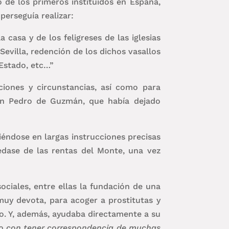
 de los primeros instituidos en España,
perseguía realizar:
 casa y de los feligreses de las iglesias
evilla, redención de los dichos vasallos
 Estado, etc…”
ciones y circunstancias, así como para
don Pedro de Guzmán, que había dejado
iéndose en largas instrucciones precisas
edase de las rentas del Monte, una vez
ociales, entre ellas la fundación de una
uy devota, para acoger a prostitutas y
o. Y, además, ayudaba directamente a su
mo con tener correspondencia de muchas