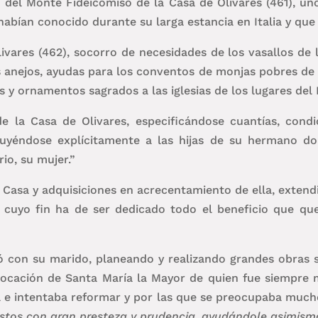
 del Monte Fideicomiso de la Casa de Olivares (461), uno
abían conocido durante su larga estancia en Italia y que 
ivares (462), socorro de necesidades de los vasallos de la
s anejos, ayudas para los conventos de monjas pobres de S
es y ornamentos sagrados a las iglesias de los lugares del
de la Casa de Olivares, especificándose cuantías, condi
ncluyéndose explícitamente a las hijas de su hermano 
io, su mujer.”
Casa y adquisiciones en acrecentamiento de ella, extend
a cuyo fin ha de ser dedicado todo el beneficio que qu
ró con su marido, planeando y realizando grandes obras s
vocación de Santa María la Mayor de quien fue siempre m
 e intentaba reformar y por las que se preocupaba much
stos con gran presteza y prudencia, ayudándole asimis