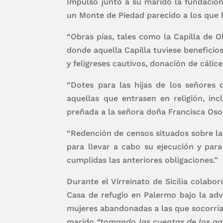
Impulsó junto a su marido la fundación
un Monte de Piedad parecido a los que h
“Obras pías, tales como la Capilla de Ol
donde aquella Capilla tuviese beneficio
y feligreses cautivos, donación de cálic
“Dotes para las hijas de los señores 
aquellas que entrasen en religión, i
preñada a la señora doña Francisca Osor
“Redención de censos situados sobre la 
para llevar a cabo su ejecución y par
cumplidas las anteriores obligaciones.”
Durante el Virreinato de Sicilia colabo
Casa de refugio en Palermo bajo la ad
mujeres abandonadas a las que socorría
marido
“tomando las cuentas de los ga